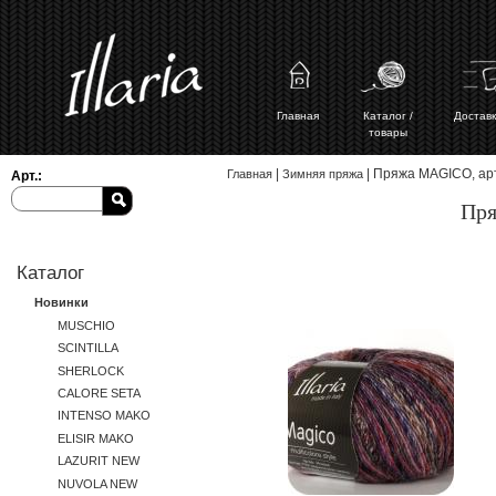
Главная
Каталог /
Доставк
товары
Вы здесь
|
| Пряжа MAGICO, арт
Главная
Зимняя пряжа
Арт.:
Пря
Каталог
Новинки
MUSCHIO
SCINTILLA
SHERLOCK
CALORE SETA
INTENSO MAKO
ELISIR MAKO
LAZURIT NEW
NUVOLA NEW