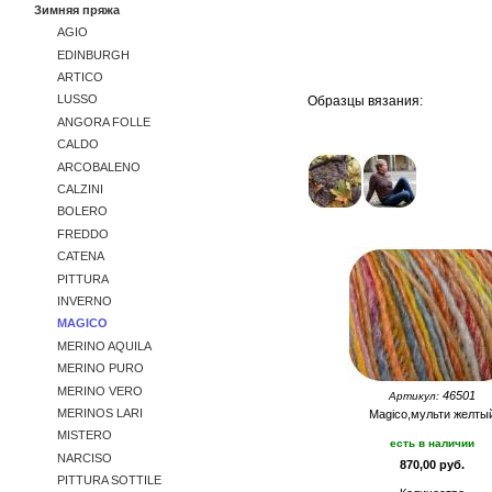
Зимняя пряжа
AGIO
EDINBURGH
ARTICO
LUSSO
Образцы вязания:
ANGORA FOLLE
CALDO
ARCOBALENO
CALZINI
BOLERO
FREDDO
CATENA
PITTURA
INVERNO
MAGICO
MERINO AQUILA
MERINO PURO
MERINO VERO
46501
Артикул:
MERINOS LARI
Magico,мульти желты
MISTERO
есть в наличии
NARCISO
870,00 руб.
PITTURA SOTTILE