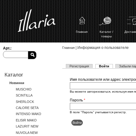
Главная
Каталог /
Доставк
товары
Вы здесь
| Информация о пользователе
Главная
Арт.:
(активная вклад
Регистрация
Войти
Забыли па
Главные вкладки
Каталог
Имя пользователя или адрес электр
Новинки
MUSCHIO
Вы можете авторизоваться, используя имя п
SCINTILLA
Пароль
*
SHERLOCK
CALORE SETA
В поле "Пароль" учитывается регистр.
INTENSO MAKO
ELISIR MAKO
LAZURIT NEW
NUVOLA NEW