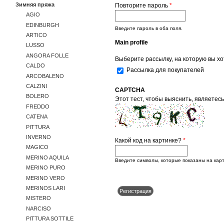
Зимняя пряжа
Повторите пароль
*
AGIO
EDINBURGH
Введите пароль в оба поля.
ARTICO
Main profile
LUSSO
ANGORA FOLLE
Выберите рассылку, на которую вы хо
CALDO
Рассылка для покупателей
ARCOBALENO
CALZINI
CAPTCHA
BOLERO
Этот тест, чтобы выяснить, являет
FREDDO
CATENA
PITTURA
INVERNO
Какой код на картинке?
*
MAGICO
MERINO AQUILA
Введите символы, которые показаны на карт
MERINO PURO
MERINO VERO
MERINOS LARI
MISTERO
NARCISO
PITTURA SOTTILE