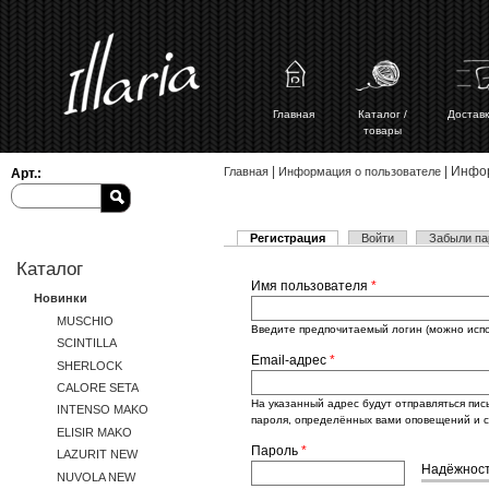
Главная
Каталог /
Доставк
товары
Вы здесь
|
| Инфо
Главная
Информация о пользователе
Арт.:
(активная вкладка)
Регистрация
Войти
Забыли па
Главные вкладки
Каталог
Имя пользователя
*
Новинки
MUSCHIO
Введите предпочитаемый логин (можно испол
SCINTILLA
Email-адрес
*
SHERLOCK
CALORE SETA
На указанный адрес будут отправляться пис
INTENSO MAKO
пароля, определённых вами оповещений и с
ELISIR MAKO
Пароль
*
LAZURIT NEW
Надёжност
NUVOLA NEW