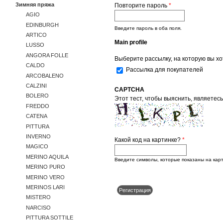
Зимняя пряжа
Повторите пароль
*
AGIO
EDINBURGH
Введите пароль в оба поля.
ARTICO
Main profile
LUSSO
ANGORA FOLLE
Выберите рассылку, на которую вы хо
CALDO
Рассылка для покупателей
ARCOBALENO
CALZINI
CAPTCHA
BOLERO
Этот тест, чтобы выяснить, являет
FREDDO
CATENA
PITTURA
INVERNO
Какой код на картинке?
*
MAGICO
MERINO AQUILA
Введите символы, которые показаны на карт
MERINO PURO
MERINO VERO
MERINOS LARI
MISTERO
NARCISO
PITTURA SOTTILE