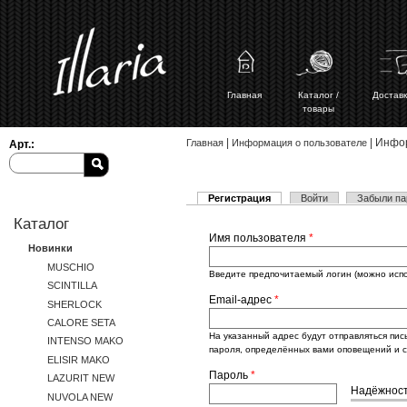
Главная
Каталог /
Доставк
товары
Вы здесь
|
| Инфо
Главная
Информация о пользователе
Арт.:
(активная вкладка)
Регистрация
Войти
Забыли па
Главные вкладки
Каталог
Имя пользователя
*
Новинки
MUSCHIO
Введите предпочитаемый логин (можно испол
SCINTILLA
Email-адрес
*
SHERLOCK
CALORE SETA
На указанный адрес будут отправляться пис
INTENSO MAKO
пароля, определённых вами оповещений и с
ELISIR MAKO
Пароль
*
LAZURIT NEW
Надёжност
NUVOLA NEW