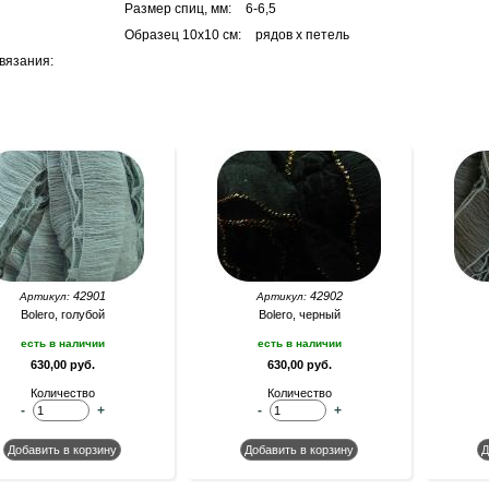
Размер спиц, мм:
6-6,5
Образец 10х10 см:
рядов х петель
вязания:
42901
42902
Артикул:
Артикул:
Bolero, голубой
Bolero, черный
есть в наличии
есть в наличии
630,00 руб.
630,00 руб.
Количество
Количество
-
+
-
+