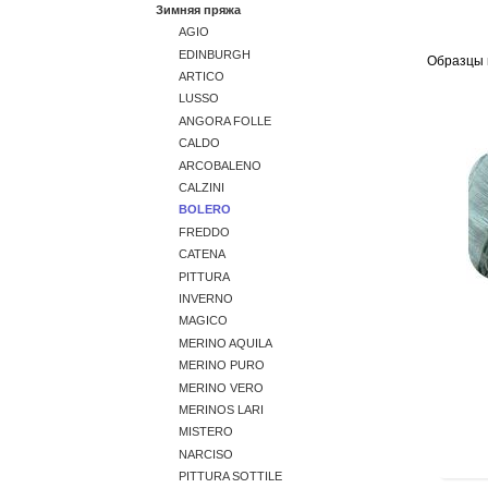
Зимняя пряжа
AGIO
EDINBURGH
Образцы 
ARTICO
LUSSO
ANGORA FOLLE
CALDO
ARCOBALENO
CALZINI
BOLERO
FREDDO
CATENA
PITTURA
INVERNO
MAGICO
MERINO AQUILA
MERINO PURO
MERINO VERO
MERINOS LARI
MISTERO
NARCISO
PITTURA SOTTILE