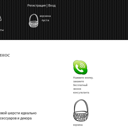
|
Регистрация
Вход
корзина
пуста
кты
инос
Нажмите кнопку,
закажите
бесплатный
звонок
консультанта
овой шерсти идеально
сессуаров и декора
корзина