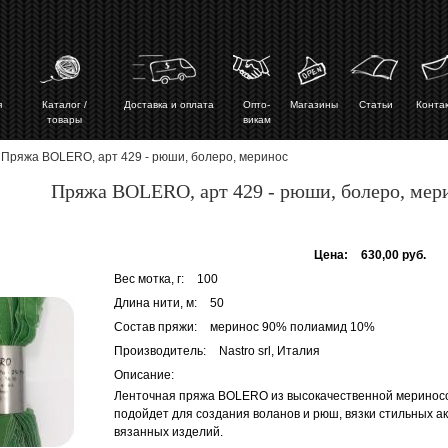
ая
Каталог /
Доставка и оплата
Опто-
Магазины
Статьи
Конта
товары
викам
 Пряжа BOLERO, арт 429 - рюши, болеро, меринос
Пряжа BOLERO, арт 429 - рюши, болеро, мер
Цена:
630,00 руб.
Вес мотка, г:
100
Длина нити, м:
50
Состав пряжи:
меринос 90% полиамид 10%
Производитель:
Nastro srl, Италия
Описание:
Ленточная пряжа BOLERO из высокачественной меринос
подойдет для создания воланов и рюш, вязки стильных ак
вязанных изделий.