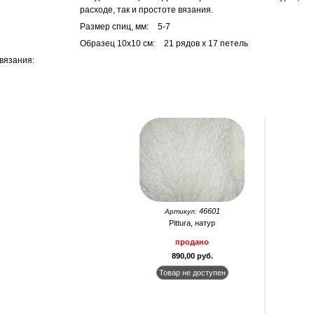
расходе, так и простоте вязания.
Размер спиц, мм:
5-7
Образец 10х10 см:
21 рядов х 17 петель
вязания:
46601
Артикул:
Pittura, натур
продано
890,00 руб.