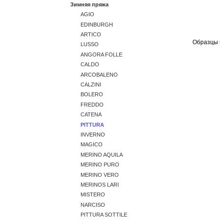
Зимняя пряжа
AGIO
EDINBURGH
ARTICO
Образцы 
LUSSO
ANGORA FOLLE
CALDO
ARCOBALENO
CALZINI
BOLERO
FREDDO
CATENA
PITTURA
INVERNO
MAGICO
MERINO AQUILA
MERINO PURO
MERINO VERO
MERINOS LARI
MISTERO
NARCISO
PITTURA SOTTILE