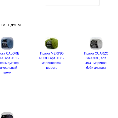
КОМЕНДУЕМ
яжа CALORE
Пряжа MERINO
Пряжа QUARZO
A, арт. 451 -
PURO, арт. 456 -
GRANDE, арт.
ер кидмохер,
мериносовая
453 - меринос,
атуральный
шерсть
бэби альпака
шелк