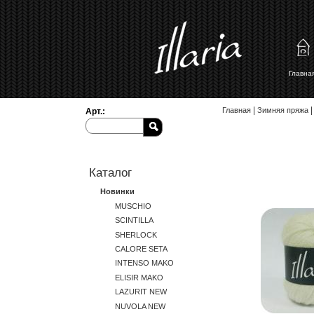
Главн
Вы здесь
|
|
Главная
Зимняя пряжа
Арт.:
Каталог
Новинки
MUSCHIO
SCINTILLA
SHERLOCK
CALORE SETA
INTENSO MAKO
ELISIR MAKO
LAZURIT NEW
NUVOLA NEW