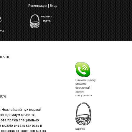
|
Регистрация
Вход
корзина
пуста
кты
шелк
Нажмите кнопку,
закажите
бесплатный
звонок
консультанта
 30%
. Нежнейший пух первой
лог премиум качества.
 эта пряжа специально
можно вязать как есть в
корзина
 прекрасно скажется как на