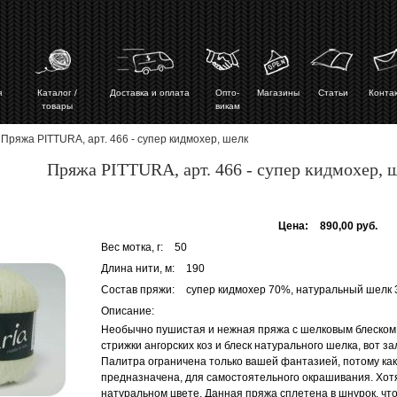
ая
Каталог /
Доставка и оплата
Опто-
Магазины
Статьи
Конта
товары
викам
 Пряжа PITTURA, арт. 466 - супер кидмохер, шелк
Пряжа PITTURA, арт. 466 - супер кидмохер, 
Цена:
890,00 руб.
Вес мотка, г:
50
Длина нити, м:
190
Состав пряжи:
супер кидмохер 70%, натуральный шелк
Описание:
Необычно пушистая и нежная пряжа с шелковым блеском
стрижки ангорских коз и блеск натурального шелка, вот за
Палитра ограничена только вашей фантазией, потому как
предназначена, для самостоятельного окрашивания. Хотя 
натуральном цвете. Данная пряжа сплетена в шнурок, что