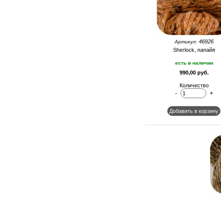
46926
Артикул:
Sherlock, папайя
есть в наличии
990,00 руб.
Количество
-
+