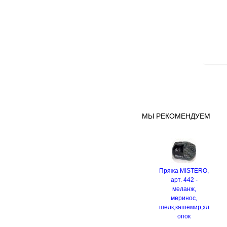
МЫ РЕКОМЕНДУЕМ
Пряжа MISTERO,
арт. 442 -
меланж,
меринос,
шелк,кашемир,хл
опок