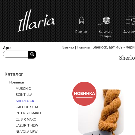
Главная
Каталог /
Доставк
товары
Вы здесь
|
| Sherlock, арт. 469 - ме
Главная
Новинки
Арт.:
Sherlo
Каталог
Новинки
MUSCHIO
SCINTILLA
SHERLOCK
CALORE SETA
INTENSO MAKO
ELISIR MAKO
LAZURIT NEW
NUVOLA NEW