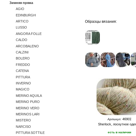
Зимняя пряжа
AGIO
EDINBURGH
Образцы вязания:
ARTICO
LUSSO
ANGORA FOLLE
CALDO
ARCOBALENO
CALZINI
BOLERO
FREDDO
CATENA
PITTURA
INVERNO
MAGICO
MERINO AQUILA
MERINO PURO
MERINO VERO
MERINOS LARI
46901
Артикул:
MISTERO
Sherlock, лоскутное оде
NARCISO
есть в наличии
PITTURA SOTTILE