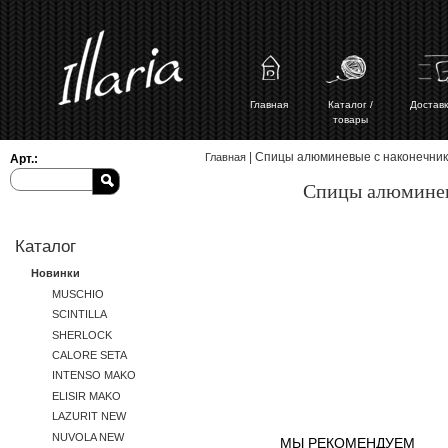
Главная
Каталог /
Доставк
товары
Вы здесь
| Спицы алюминевые с наконечнико
Главная
Арт.:
Спицы алюминевы
Каталог
Новинки
MUSCHIO
SCINTILLA
SHERLOCK
CALORE SETA
INTENSO MAKO
ELISIR MAKO
LAZURIT NEW
NUVOLA NEW
МЫ РЕКОМЕНДУЕМ