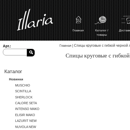
Главная
Каталог /
Доставк
товары
Вы здесь
| Спицы круговые с гибкой черной 
Главная
Арт.:
Спицы круговые с гибкой
Каталог
Новинки
MUSCHIO
SCINTILLA
SHERLOCK
CALORE SETA
INTENSO MAKO
ELISIR MAKO
LAZURIT NEW
NUVOLA NEW