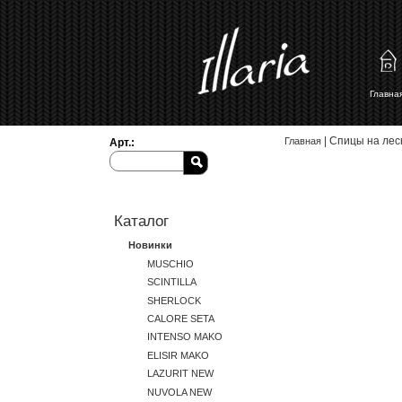
Главн
Вы здесь
| Спицы на леск
Главная
Арт.:
Каталог
Новинки
MUSCHIO
SCINTILLA
SHERLOCK
CALORE SETA
INTENSO MAKO
ELISIR MAKO
LAZURIT NEW
NUVOLA NEW