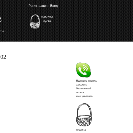
|
Регистрация
Вход
корзина
пуста
кты
202
Нажмите кнопку,
закажите
бесплатный
звонок
консультанта
корзина