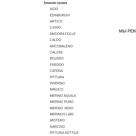
Зимняя пряжа
AGIO
EDINBURGH
ARTICO
LUSSO
МЫ РЕ
ANGORA FOLLE
CALDO
ARCOBALENO
CALZINI
BOLERO
FREDDO
CATENA
PITTURA
INVERNO
MAGICO
MERINO AQUILA
MERINO PURO
MERINO VERO
MERINOS LARI
MISTERO
NARCISO
PITTURA SOTTILE