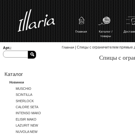
Главная
Каталог /
Доставк
товары
Вы здесь
| Спицы с ограничителем прямые д
Главная
Арт.:
Спицы с огра
Каталог
Новинки
MUSCHIO
SCINTILLA
SHERLOCK
CALORE SETA
INTENSO MAKO
ELISIR MAKO
LAZURIT NEW
NUVOLA NEW