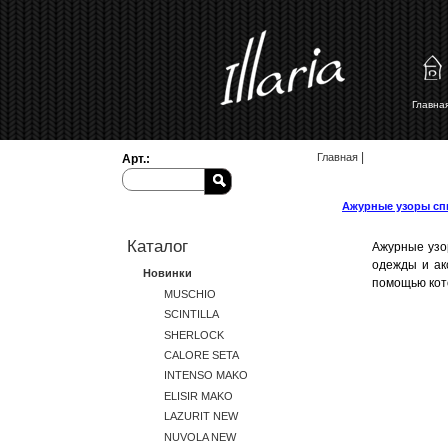
Главн
Вы здесь
|
Главная
Арт.:
Ажурные узоры сп
Каталог
Ажурные узо
одежды и ак
Новинки
помощью кот
MUSCHIO
SCINTILLA
SHERLOCK
CALORE SETA
INTENSO MAKO
ELISIR MAKO
LAZURIT NEW
NUVOLA NEW