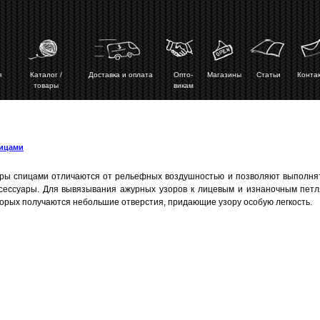
ая
Каталог /
Доставка и оплата
Опто-
Магазины
Статьи
Конта
товары
викам
ицами
ры спицами отличаются от рельефных воздушностью и позволяют выполня
сессуары. Для вывязывания ажурных узоров к лицевым и изнаночным петл
орых получаются небольшие отверстия, придающие узору особую легкость.