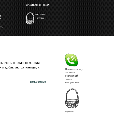
|
Регистрация
Вход
корзина
пуста
кты
ть очень нарядные модели
ям добавляются накиды, с
Нажмите кнопку,
закажите
бесплатный
звонок
о Ажурные узоры спицами
Подробнее
консультанта
корзина