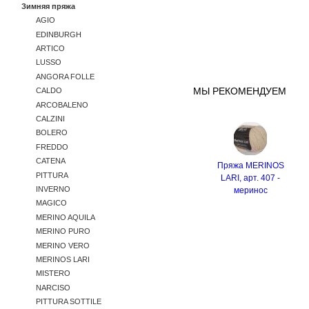
Зимняя пряжа
AGIO
EDINBURGH
ARTICO
LUSSO
ANGORA FOLLE
МЫ РЕКОМЕНДУЕМ
CALDO
ARCOBALENO
CALZINI
BOLERO
FREDDO
CATENA
Пряжа MERINOS
PITTURA
LARI, арт. 407 -
INVERNO
меринос
MAGICO
MERINO AQUILA
MERINO PURO
MERINO VERO
MERINOS LARI
MISTERO
NARCISO
PITTURA SOTTILE