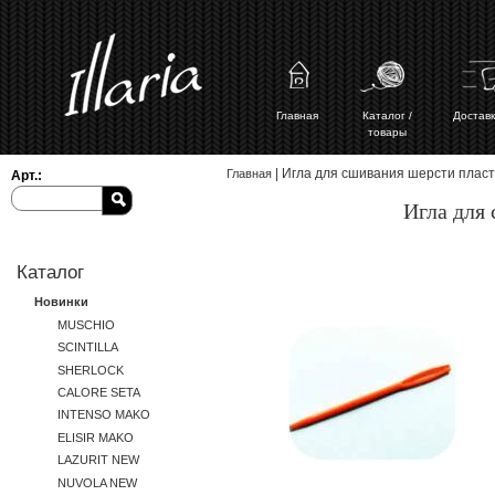
Главная
Каталог /
Доставк
товары
Вы здесь
| Игла для сшивания шерсти пластик
Главная
Арт.:
Игла для 
Каталог
Новинки
MUSCHIO
SCINTILLA
SHERLOCK
CALORE SETA
INTENSO MAKO
ELISIR MAKO
LAZURIT NEW
NUVOLA NEW