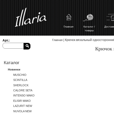
Главная
Каталог /
Доставк
товары
Вы здесь
| Крючок вязальный односторонний
Главная
Арт.:
Крючок 
Каталог
Новинки
MUSCHIO
SCINTILLA
SHERLOCK
CALORE SETA
INTENSO MAKO
ELISIR MAKO
LAZURIT NEW
NUVOLA NEW