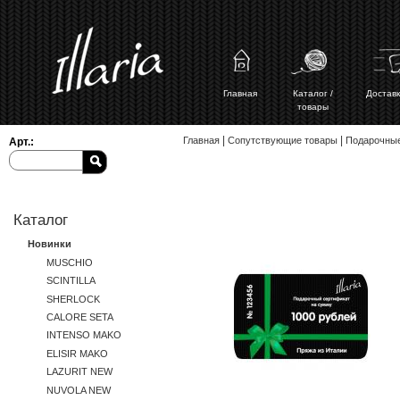
Главная
Каталог /
Доставк
товары
Вы здесь
|
|
Главная
Сопутствующие товары
Подарочны
Арт.:
Каталог
Новинки
MUSCHIO
SCINTILLA
SHERLOCK
CALORE SETA
INTENSO MAKO
ELISIR MAKO
LAZURIT NEW
NUVOLA NEW