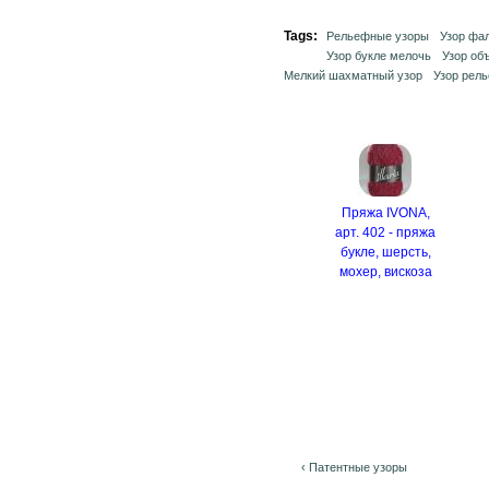
Tags:
Рельефные узоры
Узор фа
Узор букле мелочь
Узор об
Мелкий шахматный узор
Узор рел
Пряжа IVONA,
арт. 402 - пряжа
букле, шерсть,
мохер, вискоза
‹ Патентные узоры