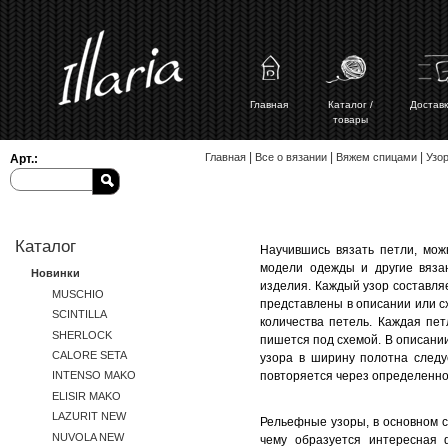
Главная
Каталог /
Доставк
товары
Вы здесь
|
|
|
Главная
Все о вязании
Вяжем спицами
Узо
Арт.:
Каталог
Научившись вязать петли, мож
модели одежды и другие вяза
Новинки
изделия. Каждый узор составля
MUSCHIO
представлены в описании или с
SCINTILLA
количества петель. Каждая пе
SHERLOCK
пишется под схемой. В описании
CALORE SETA
узора в ширину полотна следу
повторяется через определенное
INTENSO MAKO
ELISIR MAKO
LAZURIT NEW
Рельефные узоры, в основном с
NUVOLA NEW
чему образуется интересная 