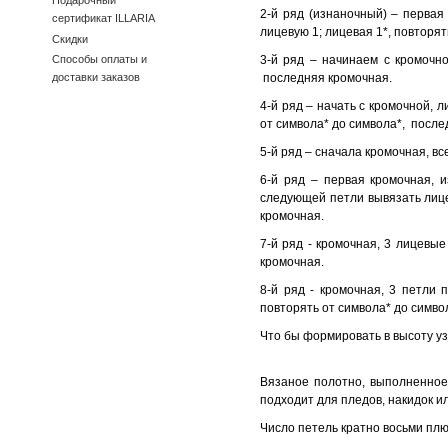
Подарочный
2-й ряд (изнаночный) – первая
сертификат ILLARIA
лицевую 1; лицевая 1*, повторя
Скидки
3-й ряд – начинаем с кромочно
Способы оплаты и
последняя кромочная.
доставки заказов
4-й ряд – начать с кромочной, 
от символа* до символа*, после
5-й ряд – сначала кромочная, в
6-й ряд – первая кромочная, и
следующей петли вывязать лице
кромочная.
7-й ряд - кромочная, 3 лицевые
кромочная.
8-й ряд - кромочная, 3 петли 
повторять от символа* до симво
Что бы формировать в высоту уз
Вязаное полотно, выполненное
подходит для пледов, накидок и
Число петель кратно восьми плю