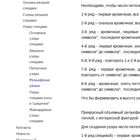
Техника вязания
Необходимо, чтобы число петел
спицами
1-й ряд – первая кромочная, вс
Схемы вязания
спицами
2-й ряд – сначала кромочная, в
Узоры спицами
3-й ряд - кромочная, лицевые 
Основные
символа*, последняя кромочная
узоры
спицами
4-й ряд - первая кромочная, из
Ажурные
символа* до символа*, последн
узоры
5-й, 6-й ряд - повторить 1 и 2-й 
спицами
Патентные
7-й ряд - первая кромочная, д
узоры
повторять от символа* до симво
Рельефные
8-й ряд - кромочная, снять пет
узоры
символа* до символа*, последн
Узоры
спицами косы
Что бы формировать в высоту уз
и "шишечки"
Жаккардовые
Прекрасный объемный рельефный
узоры
теплой, с интересной фактурой.
спицами
Для создания узора число пете
Контакты
Новости
1-й ряд (лицевой) – первая кро