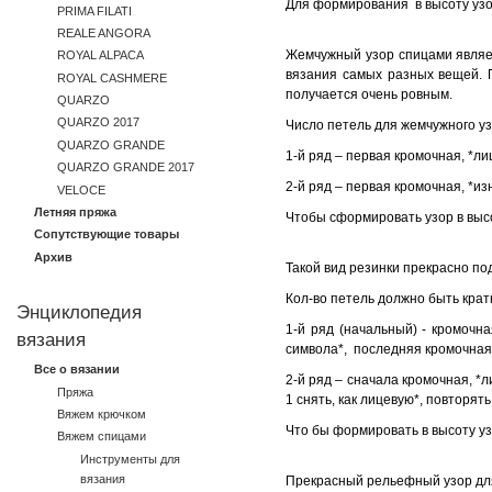
Для формирования в высоту узо
PRIMA FILATI
REALE ANGORA
Жемчужный узор спицами являе
ROYAL ALPACA
вязания самых разных вещей. П
ROYAL CASHMERE
получается очень ровным.
QUARZO
QUARZO 2017
Число петель для жемчужного у
QUARZO GRANDE
1-й ряд – первая кромочная, *ли
QUARZO GRANDE 2017
2-й ряд – первая кромочная, *из
VELOCE
Летняя пряжа
Чтобы сформировать узор в высо
Сопутствующие товары
Архив
Такой вид резинки прекрасно по
Кол-во петель должно быть кра
Энциклопедия
1-й ряд (начальный) - кромочна
вязания
символа*, последняя кромочная
Все о вязании
2-й ряд – сначала кромочная, *
Пряжа
1 снять, как лицевую*, повторят
Вяжем крючком
Что бы формировать в высоту уз
Вяжем спицами
Инструменты для
вязания
Прекрасный рельефный узор дл