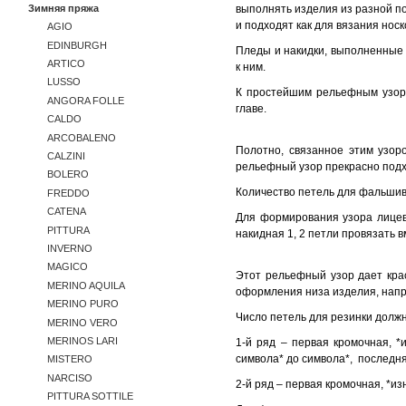
Зимняя пряжа
выполнять изделия из разной п
и подходят как для вязания носк
AGIO
EDINBURGH
Пледы и накидки, выполненные
ARTICO
к ним.
LUSSO
К простейшим рельефным узора
ANGORA FOLLE
главе.
CALDO
ARCOBALENO
Полотно, связанное этим узор
CALZINI
рельефный узор прекрасно подх
BOLERO
Количество петель для фальшив
FREDDO
CATENA
Для формирования узора лицев
PITTURA
накидная 1, 2 петли провязать 
INVERNO
MAGICO
Этот рельефный узор дает крас
MERINO AQUILA
оформления низа изделия, напр
MERINO PURO
Число петель для резинки долж
MERINO VERO
MERINOS LARI
1-й ряд – первая кромочная, *
символа* до символа*, последн
MISTERO
NARCISO
2-й ряд – первая кромочная, *и
PITTURA SOTTILE