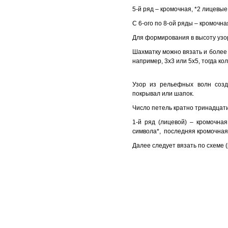
5-й ряд – кромочная, *2 лицевы
С 6-ого по 8-ой ряды – кромочна
Для формирования в высоту узор
Шахматку можно вязать и более 
например, 3х3 или 5х5, тогда к
Узор из рельефных волн созд
покрывал или шапок.
Число петель кратно тринадцат
1-й ряд (лицевой) – кромочная
символа*, последняя кромочная
Далее следует вязать по схеме (