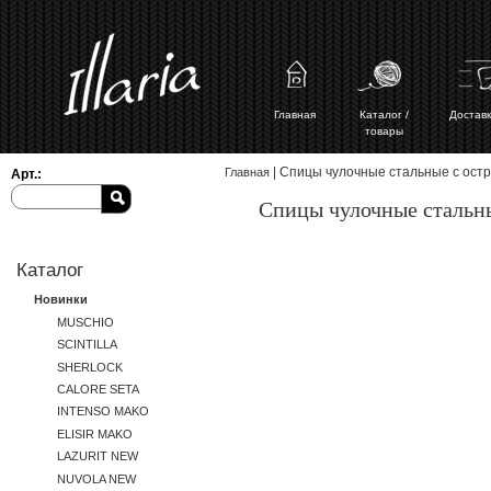
Главная
Каталог /
Доставк
товары
Вы здесь
| Спицы чулочные стальные с остри
Главная
Арт.:
Спицы чулочные стальные
Каталог
Новинки
MUSCHIO
SCINTILLA
SHERLOCK
CALORE SETA
INTENSO MAKO
ELISIR MAKO
LAZURIT NEW
NUVOLA NEW