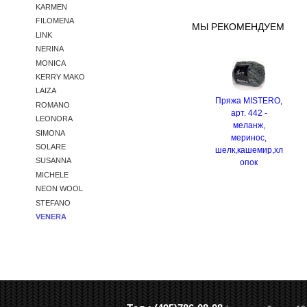
KARMEN
FILOMENA
МЫ РЕКОМЕНДУЕМ
LINK
NERINA
MONICA
KERRY MAKO
LAIZA
Пряжа MISTERO,
ROMANO
арт. 442 -
LEONORA
меланж,
SIMONA
меринос,
SOLARE
шелк,кашемир,хл
SUSANNA
опок
MICHELE
NEON WOOL
STEFANO
VENERA