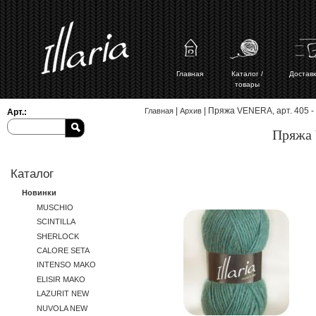
Главная
Каталог /
Доставк
товары
Вы здесь
|
| Пряжа VENERA, арт. 405 -
Главная
Архив
Арт.:
Пряжа 
Каталог
Новинки
MUSCHIO
SCINTILLA
SHERLOCK
CALORE SETA
INTENSO MAKO
ELISIR MAKO
LAZURIT NEW
NUVOLA NEW