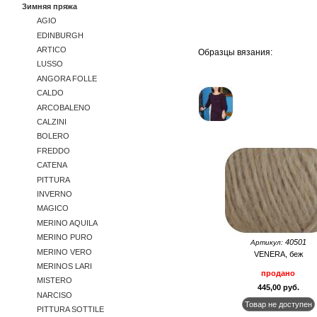
Зимняя пряжа
AGIO
EDINBURGH
ARTICO
Образцы вязания:
LUSSO
ANGORA FOLLE
CALDO
ARCOBALENO
CALZINI
BOLERO
FREDDO
CATENA
PITTURA
INVERNO
MAGICO
MERINO AQUILA
MERINO PURO
40501
Артикул:
MERINO VERO
VENERA, беж
MERINOS LARI
продано
MISTERO
445,00 руб.
NARCISO
PITTURA SOTTILE